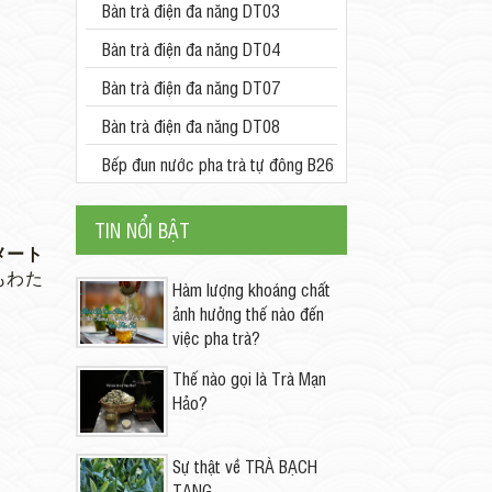
Bàn trà điện đa năng DT03
Bàn trà điện đa năng DT04
Bàn trà điện đa năng DT07
Bàn trà điện đa năng DT08
Bếp đun nước pha trà tự đông B26
TIN NỔI BẬT
メート
もわた
Hàm lượng khoáng chất
。
ảnh hưởng thế nào đến
việc pha trà?
Thế nào gọi là Trà Mạn
Hảo?
Sự thật về TRÀ BẠCH
TẠNG