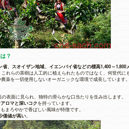
とは？
省、スオイザン地域、イエンバイ省などの標高1,400～1,800
。これらの茶樹は人工的に植えられたものではなく、何世代に
や農薬を一切使用しないオーガニックな環境で成長しています
が葉の表面に見られ、独特の滑らかな口当たりを生み出します。
なアロマと深いコク
を持っています。
りもまろやかで香ばしい風味が特徴です。
少価値が高い
。