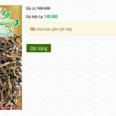
Giá cũ
100.000
Giá hiện tại
140.000
Giá
chưa bao gồm phí ship
Đặt hàng