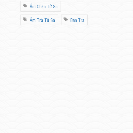
Ấm Chén Tử Sa
Ấm Trà Tử Sa
Ban Tra