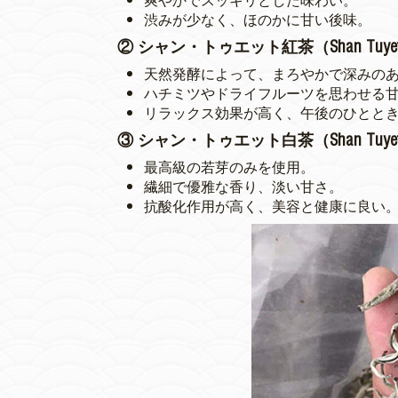
渋みが少なく、ほのかに甘い後味。
② シャン・トゥエット紅茶（Shan Tuyet B
天然発酵によって、まろやかで深みの
ハチミツやドライフルーツを思わせる
リラックス効果が高く、午後のひとと
③ シャン・トゥエット白茶（Shan Tuyet W
最高級の若芽のみを使用。
繊細で優雅な香り、淡い甘さ。
抗酸化作用が高く、美容と健康に良い