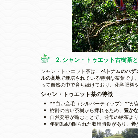
2. シャン・トゥエット古樹茶
シャン・トゥエット茶は、
ベトナムのハザン
ルの高地
で栽培されている特別な茶葉です
って自然の中で育ち続けており、化学肥料
シャン・トゥエット茶の特徴
**白い産毛（シルバーティップ）**
樹齢の古い茶樹から採れるため、
豊か
自然発酵が進むことで、通常の緑茶よ
年間3回の限られた収穫時期があり、
希