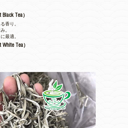
lack Tea）
ある香り。
甘み。
きに最適。
hite Tea）
。