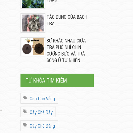
TÁC DỤNG CỦA BẠCH
TRÀ
SỰ KHÁC NHAU GIỮA
TRÀ PHỔ NHĨ CHÍN
CƯỠNG BỨC VÀ TRÀ
SỐNG Ủ TỰ NHIÊN.
TỪ KHÓA TÌM KIẾM
Cao Chè Vằng
す。
Cây Chè Dây
Cây Chè Đắng