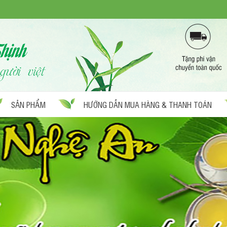
SẢN PHẨM
HƯỚNG DẪN MUA HÀNG & THANH TOÁN