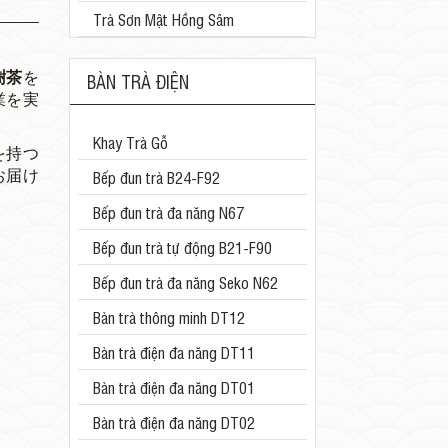
Trà Sơn Mật Hồng Sâm
樹茶
を
BÀN TRÀ ĐIỆN
業を実
Khay Trà Gỗ
を持つ
お届け
Bếp đun trà B24-F92
Bếp đun trà đa năng N67
Bếp đun trà tự động B21-F90
Bếp đun trà đa năng Seko N62
Bàn trà thông minh DT12
Bàn trà điện đa năng DT11
Bàn trà điện đa năng DT01
Bàn trà điện đa năng DT02