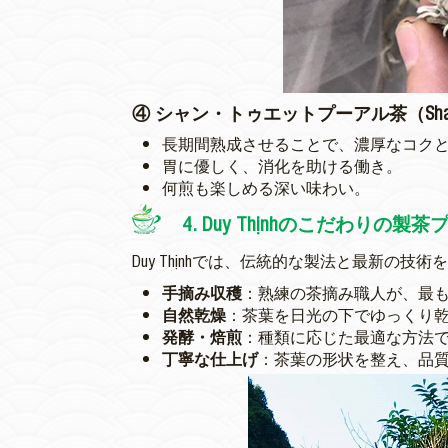
④ シャン・トゥエットプーアル茶（Shan Tuy
長期間熟成させることで、濃厚なコク
胃に優しく、消化を助ける働き。
何煎も楽しめる深い味わい。
4. Duy Thịnhのこだわりの製
Duy Thịnhでは、伝統的な製法と最新の
手摘み収穫
：熟練の茶摘み職人が、最
自然乾燥
：茶葉を日光の下でゆっくり
発酵・焙煎
：種類に応じた最適な方法
丁寧な仕上げ
：茶葉の形状を整え、品