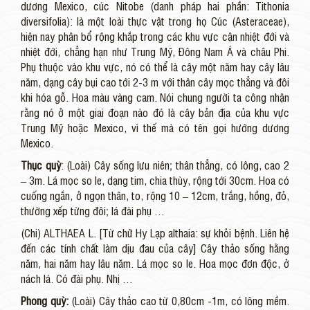
dương Mexico, cúc Nitobe (danh pháp hai phần: Tithonia
diversifolia): là một loài thực vật trong họ Cúc (Asteraceae),
hiện nay phân bổ rộng khắp trong các khu vực cận nhiệt đới và
nhiệt đới, chẳng hạn như Trung Mỹ, Đông Nam Á và châu Phi.
Phụ thuộc vào khu vực, nó có thể là cây một năm hay cây lâu
năm, dạng cây bụi cao tới 2-3 m với thân cây mọc thẳng và đôi
khi hóa gỗ. Hoa màu vàng cam. Nói chung người ta công nhận
rằng nó ở một giai đoạn nào đó là cây bản địa của khu vực
Trung Mỹ hoặc Mexico, vì thế mà có tên gọi hướng dương
Mexico.
Thục quỳ
: (Loài) Cây sống lưu niên; thân thẳng, có lông, cao 2
– 3m. Lá mọc so le, dạng tim, chia thùy, rộng tới 30cm. Hoa có
cuống ngắn, ở ngọn thân, to, rộng 10 – 12cm, trắng, hồng, đỏ,
thường xếp từng đôi; lá đài phụ …
(Chi) ALTHAEA L. [Từ chữ Hy Lạp althaia: sự khỏi bệnh. Liên hệ
đến các tính chất làm dịu đau của cây] Cây thảo sống hằng
năm, hai năm hay lâu năm. Lá mọc so le. Hoa mọc đơn độc, ở
nách lá. Có đài phụ. Nhị …
Phong quỳ:
(Loài) Cây thảo cao từ 0,80cm -1m, có lông mềm.