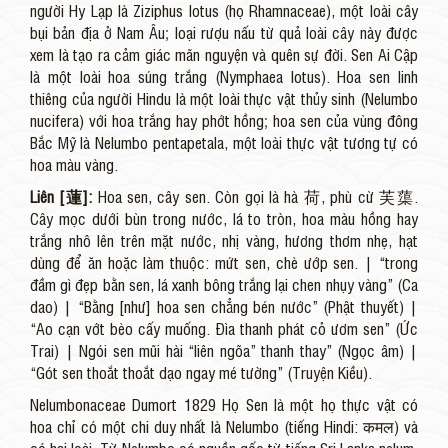
người Hy Lạp là Ziziphus lotus (họ Rhamnaceae), một loài cây
bụi bản địa ở Nam Âu; loại rượu nấu từ quả loài cây này được
xem là tạo ra cảm giác mãn nguyện và quên sự đời. Sen Ai Cập
là một loài hoa súng trắng (Nymphaea lotus). Hoa sen linh
thiêng của người Hindu là một loài thực vật thủy sinh (Nelumbo
nucifera) với hoa trắng hay phớt hồng; hoa sen của vùng đông
Bắc Mỹ là Nelumbo pentapetala, một loài thực vật tương tự có
hoa màu vàng.
Liên [蓮]:
Hoa sen, cây sen. Còn gọi là hà 荷, phù cừ 芙蕖.
Cây mọc dưới bùn trong nước, lá to tròn, hoa màu hồng hay
trắng nhô lên trên mặt nước, nhị vàng, hương thơm nhẹ, hạt
dùng để ăn hoặc làm thuộc: mứt sen, chè ướp sen. | “trong
đầm gì đẹp bằn sen, lá xanh bông trắng lại chen nhụy vàng” (Ca
dao) | “Bằng [như] hoa sen chẳng bén nước” (Phật thuyết) |
“Ao cạn vớt bèo cấy muống. Đìa thanh phát cỏ ươm sen” (Ức
Trai) | Ngói sen mũi hài “liên ngõa” thanh thay” (Ngọc âm) |
“Gót sen thoắt thoắt dạo ngay mé tường” (Truyện Kiều).
Nelumbonaceae Dumort 1829 Họ Sen là một họ thực vật có
hoa chỉ có một chi duy nhất là Nelumbo (tiếng Hindi: कमल) và