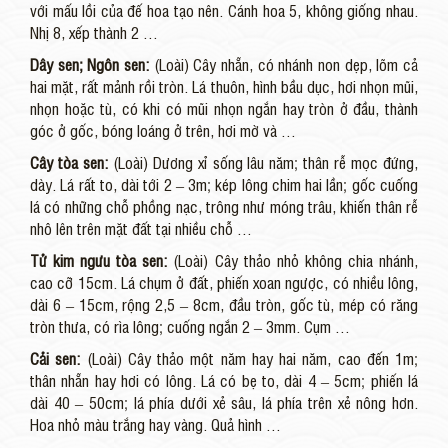
với mấu lồi của đế hoa tạo nên. Cánh hoa 5, không giống nhau.
Nhị 8, xếp thành 2 …
Dây sen; Ngôn sen:
(Loài) Cây nhẵn, có nhánh non dẹp, lõm cả
hai mặt, rất mảnh rồi tròn. Lá thuôn, hình bầu dục, hơi nhọn mũi,
nhọn hoặc tù, có khi có mũi nhọn ngắn hay tròn ở đầu, thành
góc ở gốc, bóng loáng ở trên, hơi mờ và …
Cây tòa sen:
(Loài) Dương xỉ sống lâu năm; thân rễ mọc đứng,
dày. Lá rất to, dài tới 2 – 3m; kép lông chim hai lần; gốc cuống
lá có những chỗ phồng nạc, trông như móng trâu, khiến thân rễ
nhô lên trên mặt đất tại nhiều chỗ …
Tử kim ngưu tòa sen:
(Loài) Cây thảo nhỏ không chia nhánh,
cao cỡ 15cm. Lá chụm ở đất, phiến xoan ngược, có nhiều lông,
dài 6 – 15cm, rộng 2,5 – 8cm, đầu tròn, gốc tù, mép có răng
tròn thưa, có rìa lông; cuống ngắn 2 – 3mm. Cụm …
Cải sen:
(Loài) Cây thảo một năm hay hai năm, cao đến 1m;
thân nhẵn hay hơi có lông. Lá có bẹ to, dài 4 – 5cm; phiến lá
dài 40 – 50cm; lá phía dưới xẻ sâu, lá phía trên xẻ nông hơn.
Hoa nhỏ màu trắng hay vàng. Quả hình …