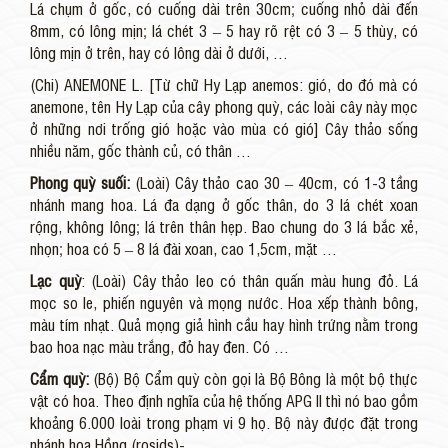
Lá chụm ở gốc, có cuống dài trên 30cm; cuống nhỏ dài đến
8mm, có lông mịn; lá chét 3 – 5 hay rõ rệt có 3 – 5 thùy, có
lông mịn ở trên, hay có lông dài ở dưới, …
(Chi) ANEMONE L. [Từ chữ Hy Lạp anemos: gió, do đó mà có
anemone, tên Hy Lạp của cây phong quỳ, các loài cây này mọc
ở những nơi trống gió hoặc vào mùa có gió] Cây thảo sống
nhiều năm, gốc thành củ, có thân …
Phong quỳ suối:
(Loài) Cây thảo cao 30 – 40cm, có 1-3 tầng
nhánh mang hoa. Lá đa dạng ở gốc thân, do 3 lá chét xoan
rộng, không lông; lá trên thân hẹp. Bao chung do 3 lá bắc xẻ,
nhọn; hoa có 5 – 8 lá đài xoan, cao 1,5cm, mặt …
Lạc quỳ
: (Loài) Cây thảo leo có thân quấn màu hung đỏ. Lá
mọc so le, phiến nguyên và mọng nước. Hoa xếp thành bông,
màu tím nhạt. Quả mọng giả hình cầu hay hình trứng nằm trong
bao hoa nạc màu trắng, đỏ hay đen. Có …
Cẩm quỳ:
(Bộ) Bộ Cẩm quỳ còn gọi là Bộ Bông là một bộ thực
vật có hoa. Theo định nghĩa của hệ thống APG II thì nó bao gồm
khoảng 6.000 loài trong phạm vi 9 họ. Bộ này được đặt trong
nhánh hoa Hồng (rosids)- …