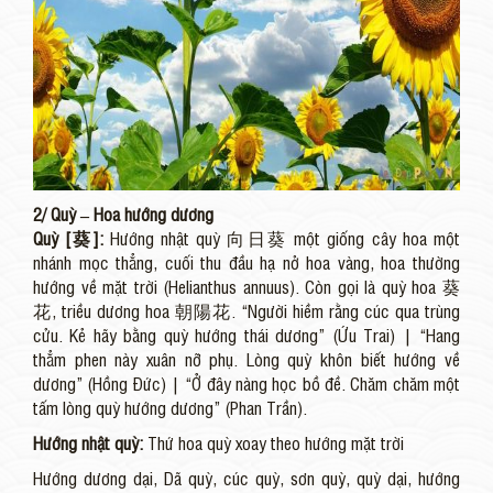
2/ Quỳ – Hoa hướng dương
Quỳ [葵]:
Hướng nhật quỳ 向日葵 một giống cây hoa một
nhánh mọc thẳng, cuối thu đầu hạ nở hoa vàng, hoa thường
hướng về mặt trời (Helianthus annuus). Còn gọi là quỳ hoa 葵
花, triều dương hoa 朝陽花. “Người hiềm rằng cúc qua trùng
cửu. Kẻ hãy bằng quỳ hướng thái dương” (Ứu Trai) | “Hang
thẳm phen này xuân nỡ phụ. Lòng quỳ khôn biết hướng về
dương” (Hồng Đức) | “Ở đây nàng học bồ đề. Chăm chăm một
tấm lòng quỳ hướng dương” (Phan Trần).
Hướng nhật quỳ:
Thứ hoa quỳ xoay theo hướng mặt trời
Hướng dương dại, Dã quỳ, cúc quỳ, sơn quỳ, quỳ dại, hướng