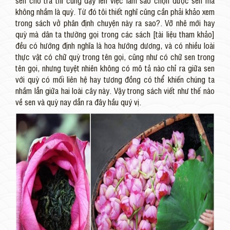
sen cho trà thì cũng dậy lên việc làm sao chọn được sen mà
không nhầm là quỳ. Từ đó tôi thiết nghĩ cũng cần phải khảo xem
trong sách vở phân định chuyện này ra sao?. Vỡ nhẽ mới hay
quỳ mà dân ta thường gọi trong các sách [tài liệu tham khảo]
đều có hướng định nghĩa là hoa hướng dương, và có nhiều loài
thực vật có chữ quỳ trong tên gọi, cũng như có chữ sen trong
tên gọi, nhưng tuyệt nhiên không có mô tả nào chỉ ra giữa sen
với quỳ có mối liên hệ hay tương đồng có thể khiến chúng ta
nhầm lẫn giữa hai loài cây này. Vậy trong sách viết như thế nào
về sen và quỳ nay dẫn ra đây hầu quý vị.