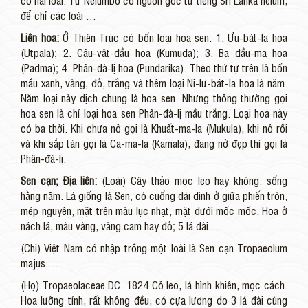
có hai loài. Từ Nelumbo có nguồn gốc từ tiếng Sri Lanka nelum,
để chỉ các loài …
Liên hoa:
Ở Thiên Trúc có bốn loại hoa sen: 1. Ưu-bát-la hoa
(Utpala); 2. Câu-vật-đầu hoa (Kumuda); 3. Ba đầu-ma hoa
(Padma); 4. Phân-đà-lị hoa (Pundarika). Theo thứ tự trên là bốn
mầu xanh, vàng, đỏ, trắng và thêm loại Ni-lư-bát-la hoa là năm.
Năm loại này dịch chung là hoa sen. Nhưng thông thường gọi
hoa sen là chỉ loại hoa sen Phân-đà-lị mầu trắng. Loại hoa này
có ba thời. Khi chưa nở gọi là Khuất-ma-la (Mukula), khi nở rồi
và khi sắp tàn gọi là Ca-ma-la (Kamala), đang nở đẹp thì gọi là
Phân-đà-lị.
Sen cạn; Địa liên:
(Loài) Cây thảo mọc leo hay không, sống
hằng năm. Lá giống lá Sen, có cuống dài dính ở giữa phiến tròn,
mép nguyên, mặt trên màu lục nhạt, mặt dưới mốc mốc. Hoa ở
nách lá, màu vàng, vàng cam hay đỏ; 5 lá đài …
(Chi) Việt Nam có nhập trồng một loài là Sen cạn Tropaeolum
majus …
(Họ) Tropaeolaceae DC. 1824 Cỏ leo, lá hình khiên, mọc cách.
Hoa lưỡng tính, rất không đều, có cựa lương do 3 lá đài cùng