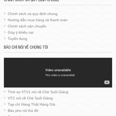
Chính sách và quy định chung
Hướng dẫn mua hàng và thanh toán
Chính sách vận chuyển
Góp ý khiếu nại
Tuyển dụng
BÁO CHÍ NÓI VỀ CHÚNG TÔI
Thời sự VTV1 nói về Chè Suối Giàng
VTC nói về Chè Suối Giàng
Tạp chí Hàng Thật Hàng Giả
Báo phụ nữ thủ đô