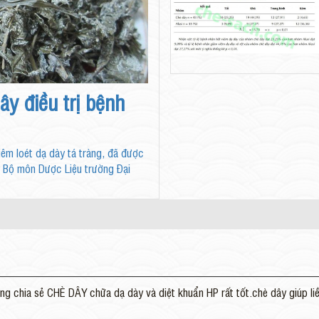
y điều trị bệnh
iêm loét dạ dày tá tràng, đã được
 Bộ môn Dược Liệu trường Đại
chia sẻ CHÈ DÂY chữa dạ dày và diệt khuẩn HP rất tốt.chè dây giúp li