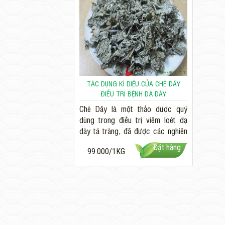
TÁC DỤNG KÌ DIỆU CỦA CHÈ DÂY
ĐIỀU TRỊ BỆNH DẠ DÀY
Chè Dây là một thảo dược quý
dùng trong điều trị viêm loét dạ
dày tá tràng, đã được các nghiên
cứu qua thực tế của GS. Phạm
Đặt hàng
99.000/1KG
Thanh...