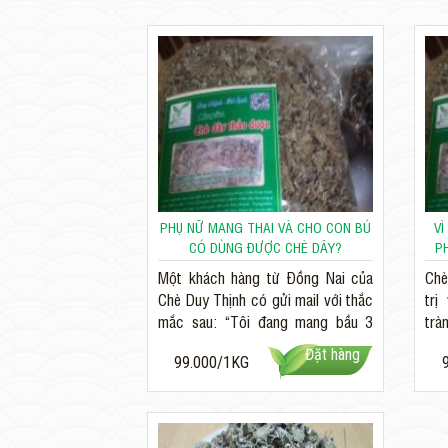
PHỤ NỮ MANG THAI VÀ CHO CON BÚ
VÌ
CÓ DÙNG ĐƯỢC CHÈ DÂY?
P
Một khách hàng từ Đồng Nai của
Chè
Chè Duy Thịnh có gửi mail với thắc
trị
mắc sau: “Tôi đang mang bầu 3
trà
tháng, trước đây tôi có bị viêm...
trư
Đặt hàng
99.000/1KG