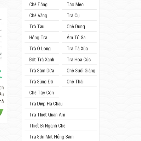
Chè Đắng
Táo Mèo
Chè Vằng
Trà Cụ
Trà Tàu
Chè Dung
Hồng Trà
Ấm Tử Sa
Trà Ô Long
Trà Tà Xùa
Bột Trà Xanh
Trà Hoa Cúc
Trà Sâm Dứa
Chè Suối Giàng
G
ÂY
Trà Sùng Đô
Chè Thái
ch
Nguyên
Chè Tây Côn
ều
khả
Linh
Trà Diệp Hạ Châu
Trà Thiết Quan Âm
Thiết Bị Ngành Chè
Trà Sơn Mật Hồng Sâm