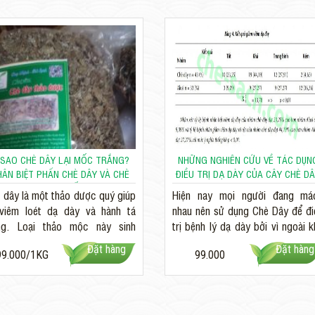
 SAO CHÈ DÂY LẠI MỐC TRẮNG?
NHỮNG NGHIÊN CỨU VỀ TÁC DỤN
HÂN BIỆT PHẤN CHÈ DÂY VÀ CHÈ
ĐIỀU TRỊ DẠ DÀY CỦA CÂY CHÈ D
DÂY BỊ MỐC
 dây là một thảo dược quý giúp
Hiện nay mọi người đang má
 viêm loét dạ dày và hành tá
nhau nên sử dụng Chè Dây để đi
ng. Loại thảo mộc này sinh
trị bệnh lý dạ dày bởi vì ngoài 
ởng tự nhiên trên vùng núi cao...
năng hộ trợ điều trị đau...
Đặt hàng
Đặt hàng
99.000/1KG
99.000