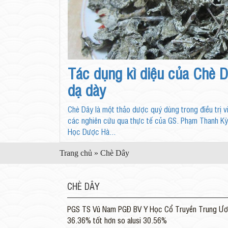
Tác dụng kì diệu của Chè Dâ
dạ dày
Chè Dây là một thảo dược quý dùng trong điều trị v
các nghiên cứu qua thực tế của GS. Phạm Thanh Kỳ
Học Dược Hà...
Trang chủ
»
Chè Dây
CHÈ DÂY
PGS TS Vũ Nam PGĐ BV Y Học Cổ Truyền Trung Ương 
36.36% tốt hơn so alusi 30.56%