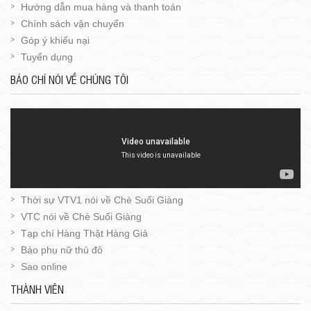
Hướng dẫn mua hàng và thanh toán
Chính sách vận chuyển
Góp ý khiếu nại
Tuyển dụng
BÁO CHÍ NÓI VỀ CHÚNG TÔI
Thời sự VTV1 nói về Chè Suối Giàng
VTC nói về Chè Suối Giàng
Tạp chí Hàng Thật Hàng Giả
Báo phụ nữ thủ đô
Sao online
THÀNH VIÊN