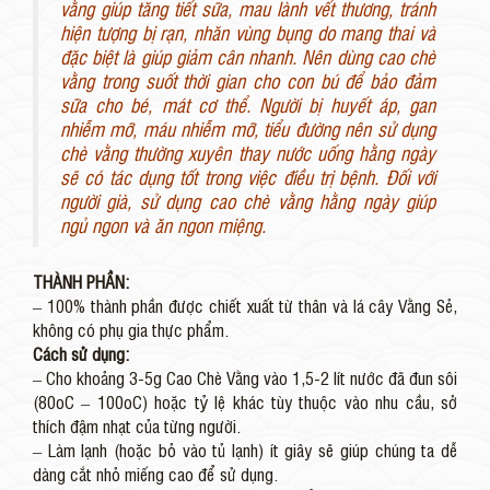
vằng giúp tăng tiết sữa, mau lành vết thương, tránh
hiện tượng bị rạn, nhăn vùng bụng do mang thai và
đặc biệt là giúp giảm cân nhanh. Nên dùng cao chè
vằng trong suốt thời gian cho con bú để bảo đảm
sữa cho bé, mát cơ thể. Người bị huyết áp, gan
nhiễm mỡ, máu nhiễm mỡ, tiểu đường nên sử dụng
chè vằng thường xuyên thay nước uống hằng ngày
sẽ có tác dụng tốt trong việc điều trị bệnh. Đối với
người già, sử dụng cao chè vằng hằng ngày giúp
ngủ ngon và ăn ngon miệng.
THÀNH PHẦN:
– 100% thành phần được chiết xuất từ thân và lá cây Vằng Sẻ,
không có phụ gia thực phẩm.
Cách sử dụng:
– Cho khoảng 3-5g Cao Chè Vằng vào 1,5-2 lít nước đã đun sôi
(80oC – 100oC) hoặc tỷ lệ khác tùy thuộc vào nhu cầu, sở
thích đậm nhạt của từng người.
– Làm lạnh (hoặc bỏ vào tủ lạnh) ít giây sẽ giúp chúng ta dễ
dàng cắt nhỏ miếng cao để sử dụng.