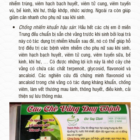
nhiễm trùng, viêm hạch bạch huyết, viêm tử cung, viêm tuyến
vú, bế kinh, khí hư, thấp khớp, nhức xương. Ngoài ra còn giúp
giảm cân nhanh cho phụ nữ sau khi sinh.
Chống nhiếm khuẩn hậu sản
: Hầu hết các chị em ở miền
Trung đều chuẩn bị sẵn chè vằng trước khi sinh bởi loại trà
này có tác dụng trị nhiễm khuẩn sau đẻ, nó có thể giúp hỗ
trợ điều trị các bệnh viêm nhiễm cho phụ nữ sau khi sinh,
viêm hạch bạch huyết, viêm tử cung, viêm tuyến sữa, bế
kinh, khí hư, … Có được những lợi ích này là nhờ cây chè
vằng có chứa các chất terpenoit, glycosid, flavonoid và
ancaloid. Các nghiên cứu đã chứng minh flavonoid và
ancaloid trong chè vằng có tác dụng kháng khuẩn, chống
viêm, làm vết thương mau lành, thông huyết, điều kinh, cải
thiện sự lưu thông máu.