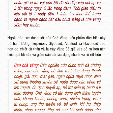
hoặc giã lá trà với cồn 50 độ rồi đắp vào nơi áp xe
3 lần trong ngày, 2 lần trong đêm. Thời gian điều trị
kéo dài từ 1 ngày đến 1 tuần tùy theo thể trạng
bệnh và người bệnh bắt đầu chữa bằng lá chè vằng
sớm hay muộn.
Ngoài các tác dụng tốt của Chè Vằng, sản phẩm đặc biệt này
có hàm lượng Terpenoit, Glycosid, Alcaloid và Flavonoid cao
hơn do chiết từ thân và lá cây Vằng Sẻ già vừa độ ra hoa nên
hiệu quả lợi sữa và giảm cân có tác dụng nhanh và rõ rệt hơn.
Cao chè vằng
: Các nghiên cứu dược tính đã chứng
minh, cao chè vằng có tính mát, tác dụng thanh
nhiệt, giải độc, mát gan, ngăn ngừa mụn nhọt. Nếu
sử dụng thường xuyên sẽ ngừa được các bệnh về
tim mạch, ổn định huyết áp, hỗ trợ điều trị bệnh đái
tháo đường. Chè vằng có tác dụng kích thích tuyến
sữa, kháng khuẩn, chống viêm, nhiễm trùng, viêm
tử cung, ung thư tuyến vú, bế kinh, khí hư, thấp
khớp, nhức xương. Phụ nữ sau khi sinh dùng chè