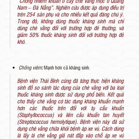
“Chống nhiễm khuẩn ở cây chè vằng mọc ở Quảng
Nam – Đà Nẵng”. Nghiên cứu được áp dụng điều trị
trên 254 sản phụ và cho nhiều kết quả đáng chú ý.
Trong đó, không dùng thuốc kháng sinh mà chỉ
dùng chè vằng đối với trường hợp đẻ thường, và
giảm 50% thuốc kháng sinh đối với trường hợp đẻ
khó.
Chống viêm
:
Mạnh hơn cả kháng sinh.
Bệnh viện Thái Bình cũng đã từng thực hiện kháng
sinh đồ so sánh tác dụng của chè vằng với ba loại
thuốc kháng sinh được sử dụng phổ biến. Kết quả
cho thấy chè vằng có tác dụng kháng khuẩn mạnh
hơn các thuốc trên đối với tụ cầu khuẩn
(Staphyllococcus) và liên cầu khuẩn tan huyết
(Streptococcus hemolytique). Bệnh viện này đã sử
dụng chè vằng chữa khỏi bệnh áp xe vú. Cách dùng
là lấy lá chè vằng giã nát đắp vào chỗ áp xe vú