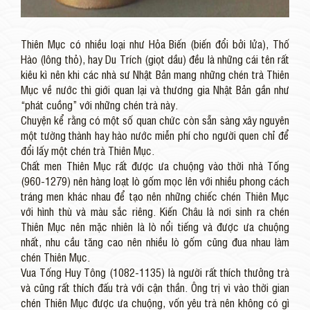
Thiên Mục có nhiều loại như Hỏa Biến (biến đổi bởi lửa), Thố
Hào (lông thỏ), hay Du Trích (giọt dầu) đều là những cái tên rất
kiêu kì nên khi các nhà sư Nhật Bản mang những chén trà Thiên
Mục về nước thì giới quan lại và thương gia Nhật Bản gần như
“phát cuồng” với những chén trà này.
Chuyện kể rằng có một số quan chức còn sẵn sàng xây nguyên
một tường thành hay hào nước miễn phí cho người quen chỉ để
đổi lấy một chén trà Thiên Mục.
Chất men Thiên Mục rất được ưa chuộng vào thời nhà Tống
(960-1279) nên hàng loạt lò gốm mọc lên với nhiều phong cách
tráng men khác nhau để tạo nên những chiếc chén Thiên Mục
với hình thù và màu sắc riêng. Kiến Châu là nơi sinh ra chén
Thiên Mục nên mặc nhiên là lò nổi tiếng và được ưa chuộng
nhất, nhu cầu tăng cao nên nhiều lò gốm cũng đua nhau làm
chén Thiên Mục.
Vua Tống Huy Tông (1082-1135) là người rất thích thưởng trà
và cũng rất thích đấu trà với cận thần. Ông trị vì vào thời gian
chén Thiên Mục được ưa chuộng, vốn yêu trà nên không có gì