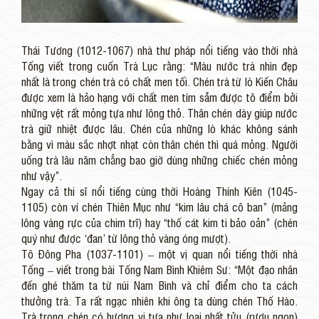
Thái Tương (1012-1067) nhà thư pháp nổi tiếng vào thời nhà
Tống viết trong cuốn Trà Lục rằng: “Màu nước trà nhìn đẹp
nhất là trong chén trà có chất men tối. Chén trà từ lò Kiến Châu
được xem là hảo hạng với chất men tím sẫm được tô điểm bởi
những vệt rất mỏng tựa như lông thỏ. Thân chén dày giúp nước
trà giữ nhiệt được lâu. Chén của những lò khác không sánh
bằng vì màu sắc nhợt nhạt còn thân chén thì quá mỏng. Người
uống trà lâu năm chẳng bao giờ dùng những chiếc chén mỏng
như vậy”.
Ngay cả thi sĩ nổi tiếng cùng thời Hoàng Thính Kiên (1045-
1105) còn ví chén Thiên Mục như “kim lâu chá cô ban” (mảng
lông vàng rực của chim trĩ) hay “thố cát kim ti bảo oản” (chén
quý như được ‘đan’ từ lông thỏ vàng óng mượt).
Tô Đông Pha (1037-1101) – một vị quan nổi tiếng thời nhà
Tống – viết trong bài Tống Nam Bình Khiêm Sư: “Một đạo nhân
đến ghé thăm ta từ núi Nam Bình và chỉ điểm cho ta cách
thưởng trà. Ta rất ngạc nhiên khi ông ta dùng chén Thố Hào.
Trà trong chén có hương vị tựa như loại nhất tửu (rượu ngon)