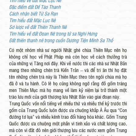
Tìm hiểu về đất Mặc Lục Nê
Đặc điểm đất Đế Tào Thanh
Cách nhận biết Tử Sa Rạn
Tìm hiểu đất Mặc Lục Nê
Sơ lược về đất Thiên Thanh Nê
Tìm hiểu về đất Đoan Nê trong tử sa Nghi Hưng
Đất thiên thanh nê trong cuốn Dương Tiện Minh Sa Thổ
Có một nhóm nhà sư người Nhật ghé chùa Thiên Mục nên họ
không chỉ học về Phật Pháp mà còn học về cách thưởng trà
của những vị Tăng nơi đây. Khi về nước thì các nhà sư Nhật Bản
mang theo những chén trà Kiến Trản – và để tri ân thì họ đặt
tên những chén trà này là Thiên Mục theo tên ngôi chùa mà họ
đã ở và tu hành. Có lẽ họ cũng không ngờ rằng đồ gốm tráng
men Thiên Mục mà họ mang về làm kỷ niệm lại trở thành một
trào lưu mới của giới thượng lưu Nhật Bản vào giai đoạn này.
Trung Quốc vốn nổi tiếng về nhiều thứ và nhiều thế kỷ trước thì
gốm của Trung Quốc luôn được ưa chuộng khắp Á Âu qua “Con
đường tơ lụa” và nhiều kênh trao đổi hàng hóa khác. Gốm Trung
Quốc được ưa chuộng một phần vì tinh xảo và chất lượng cao,
mà còn vì đắt đỏ nên giới thượng lưu các nước xem gốm Trung