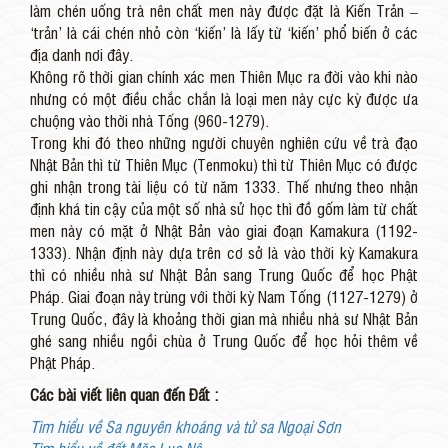
làm chén uống trà nên chất men này được đặt là Kiến Trản –
‘trản’ là cái chén nhỏ còn ‘kiến’ là lấy từ ‘kiến’ phổ biến ở các
địa danh nơi đây.
Không rõ thời gian chính xác men Thiên Mục ra đời vào khi nào
nhưng có một điều chắc chắn là loại men này cực kỳ được ưa
chuộng vào thời nhà Tống (960-1279).
Trong khi đó theo những người chuyên nghiên cứu về trà đạo
Nhật Bản thì từ Thiên Mục (Tenmoku) thì từ Thiên Mục có được
ghi nhận trong tài liệu có từ năm 1333. Thế nhưng theo nhận
định khá tin cậy của một số nhà sử học thì đồ gốm làm từ chất
men này có mặt ở Nhật Bản vào giai đoạn Kamakura (1192-
1333). Nhận định này dựa trên cơ sở là vào thời kỳ Kamakura
thì có nhiều nhà sư Nhật Bản sang Trung Quốc để học Phật
Pháp. Giai đoạn này trùng với thời kỳ Nam Tống (1127-1279) ở
Trung Quốc, đây là khoảng thời gian mà nhiều nhà sư Nhật Bản
ghé sang nhiều ngồi chùa ở Trung Quốc để học hỏi thêm về
Phật Pháp.
Các bài viết liên quan đến Đất :
Tìm hiểu về Sa nguyên khoáng và tử sa Ngoại Sơn