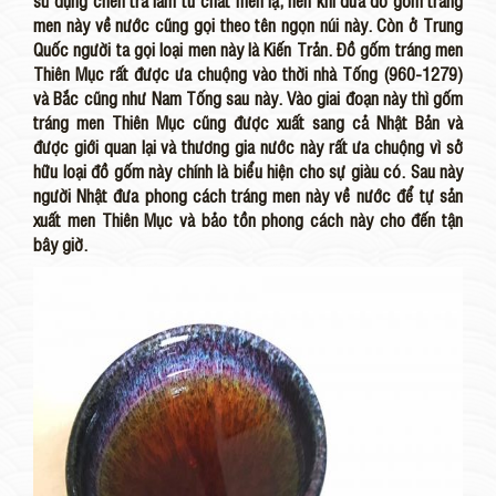
sử dụng chén trà làm từ chất men lạ, nên khi đưa đồ gốm tráng
men này về nước cũng gọi theo tên ngọn núi này. Còn ở Trung
Quốc người ta gọi loại men này là Kiến Trản. Đồ gốm tráng men
Thiên Mục rất được ưa chuộng vào thời nhà Tống (960-1279)
và Bắc cũng như Nam Tống sau này. Vào giai đoạn này thì gốm
tráng men Thiên Mục cũng được xuất sang cả Nhật Bản và
được giới quan lại và thương gia nước này rất ưa chuộng vì sở
hữu loại đồ gốm này chính là biểu hiện cho sự giàu có. Sau này
người Nhật đưa phong cách tráng men này về nước để tự sản
xuất men Thiên Mục và bảo tồn phong cách này cho đến tận
bây giờ.