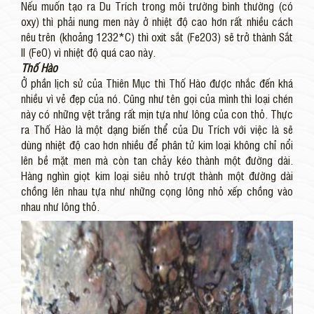
Nếu muốn tạo ra Du Trích trong môi trường bình thường (có
oxy) thì phải nung men này ở nhiệt độ cao hơn rất nhiều cách
nêu trên (khoảng 1232*C) thì oxit sắt (Fe2O3) sẽ trở thành Sắt
II (FeO) vì nhiệt độ quá cao này.
Thố Hào
Ở phần lịch sử của Thiên Mục thì Thố Hào được nhắc đến khá
nhiều vì vẻ đẹp của nó. Cũng như tên gọi của mình thì loại chén
này có những vệt trắng rất mịn tựa như lông của con thỏ. Thực
ra Thố Hào là một dạng biến thể của Du Trích với việc là sẽ
dùng nhiệt độ cao hơn nhiều để phân tử kim loại không chỉ nổi
lên bề mặt men mà còn tan chảy kéo thành một đường dài.
Hàng nghìn giọt kim loại siêu nhỏ trượt thành một đường dài
chồng lên nhau tựa như những cọng lông nhỏ xếp chồng vào
nhau như lông thỏ.