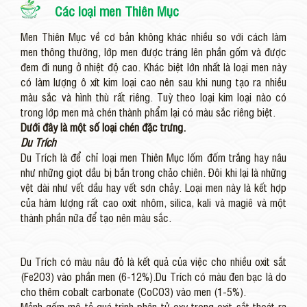
Các loại men Thiên Mục
Men Thiên Mục về cơ bản không khác nhiều so với cách làm
men thông thường, lớp men được tráng lên phần gốm và được
đem đi nung ở nhiệt độ cao. Khác biệt lớn nhất là loại men này
có làm lượng ô xít kim loại cao nên sau khi nung tạo ra nhiều
màu sắc và hình thù rất riêng. Tuỳ theo loại kim loại nào có
trong lớp men mà chén thành phẩm lại có màu sắc riêng biệt.
Dưới đây là một số loại chén đặc trưng.
Du Trích
Du Trích là để chỉ loại men Thiên Mục lốm đốm trắng hay nâu
như những giọt dầu bị bắn trong chảo chiên. Đôi khi lại là những
vệt dài như vết dầu hay vết sơn chảy. Loại men này là kết hợp
của hàm lượng rất cao oxit nhôm, silica, kali và magiê và một
thành phần nữa để tạo nên màu sắc.
Du Trích có màu nâu đỏ là kết quả của việc cho nhiều oxit sắt
(Fe2O3) vào phần men (6-12%).Du Trích có màu đen bạc là do
cho thêm cobalt carbonate (CoCO3) vào men (1-5%).
Mảnh gốm mô tả quá trình phân tử oxy trong oxit sắt thoát ra