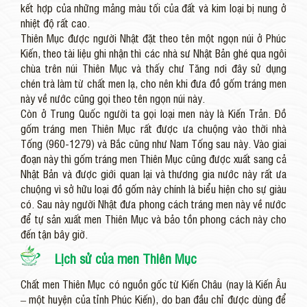
kết hợp của những mảng màu tối của đất và kim loại bị nung ở
nhiệt độ rất cao.
Thiên Mục được người Nhật đặt theo tên một ngọn núi ở Phúc
Kiến, theo tài liệu ghi nhận thì các nhà sư Nhật Bản ghé qua ngôi
chùa trên núi Thiên Mục và thấy chư Tăng nơi đây sử dụng
chén trà làm từ chất men lạ, cho nên khi đưa đồ gốm tráng men
này về nước cũng gọi theo tên ngọn núi này.
Còn ở Trung Quốc người ta gọi loại men này là Kiến Trản. Đồ
gốm tráng men Thiên Mục rất được ưa chuộng vào thời nhà
Tống (960-1279) và Bắc cũng như Nam Tống sau này. Vào giai
đoạn này thì gốm tráng men Thiên Mục cũng được xuất sang cả
Nhật Bản và được giới quan lại và thương gia nước này rất ưa
chuộng vì sở hữu loại đồ gốm này chính là biểu hiện cho sự giàu
có. Sau này người Nhật đưa phong cách tráng men này về nước
để tự sản xuất men Thiên Mục và bảo tồn phong cách này cho
đến tận bây giờ.
Lịch sử của men Thiên Mục
Chất men Thiên Mục có nguồn gốc từ Kiến Châu (nay là Kiến Âu
– một huyện của tỉnh Phúc Kiến), do ban đầu chỉ được dùng để