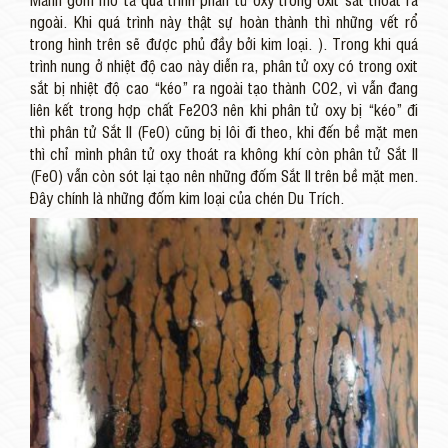
ngoài. Khi quá trình này thật sự hoàn thành thì những vết rổ
trong hình trên sẽ được phủ đầy bởi kim loại. ). Trong khi quá
trình nung ở nhiệt độ cao này diễn ra, phân tử oxy có trong oxit
sắt bị nhiệt độ cao “kéo” ra ngoài tạo thành CO2, vì vẫn đang
liên kết trong hợp chất Fe2O3 nên khi phân tử oxy bị “kéo” đi
thì phân tử Sắt II (FeO) cũng bị lôi đi theo, khi đến bề mặt men
thì chỉ mình phân tử oxy thoát ra không khí còn phân tử Sắt II
(FeO) vẫn còn sót lại tạo nên những đốm Sắt II trên bề mặt men.
Đây chính là những đốm kim loại của chén Du Trích.