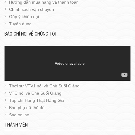
Hướng dẫn mua hàng và thanh toán
Chính sách vận chuyển
Góp ý khiếu nại
Tuyển dụng
BÁO CHÍ NÓI VỀ CHÚNG TÔI
Thời sự VTV1 nói về Chè Suối Giàng
VTC nói về Chè Suối Giàng
Tạp chí Hàng Thật Hàng Giả
Báo phụ nữ thủ đô
Sao online
THÀNH VIÊN