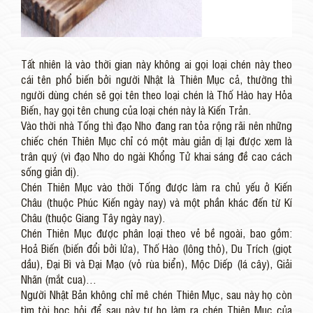
Tất nhiên là vào thời gian này không ai gọi loại chén này theo
cái tên phổ biến bởi người Nhật là Thiên Mục cả, thường thì
người dùng chén sẽ gọi tên theo loại chén là Thố Hào hay Hỏa
Biến, hay gọi tên chung của loại chén này là Kiến Trản.
Vào thời nhà Tống thì đạo Nho đang ran tỏa rộng rãi nên những
chiếc chén Thiên Mục chỉ có một màu giản dị lại được xem là
trân quý (vì đạo Nho do ngài Khổng Tử khai sáng đề cao cách
sống giản dị).
Chén Thiên Mục vào thời Tống được làm ra chủ yếu ở Kiến
Châu (thuộc Phúc Kiến ngày nay) và một phần khác đến từ Kí
Châu (thuộc Giang Tây ngày nay).
Chén Thiên Mục được phân loại theo vẻ bề ngoài, bao gồm:
Hoả Biến (biến đổi bởi lửa), Thố Hào (lông thỏ), Du Trích (giọt
dầu), Đại Bì và Đại Mạo (vỏ rùa biển), Mộc Diếp (lá cây), Giải
Nhãn (mắt cua)…
Người Nhật Bản không chỉ mê chén Thiên Mục, sau này họ còn
tìm tòi học hỏi để sau này tự họ làm ra chén Thiên Mục của