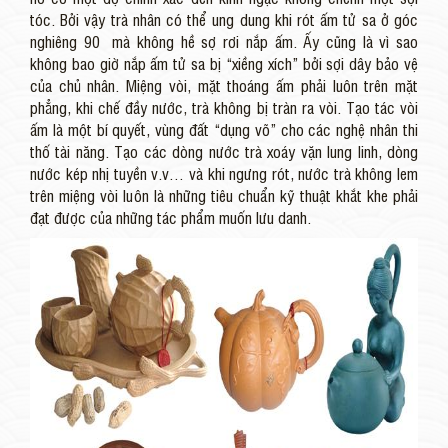
tóc. Bởi vậy trà nhân có thể ung dung khi rót ấm tử sa ở góc
nghiêng 90º mà không hề sợ rơi nắp ấm. Ấy cũng là vì sao
không bao giờ nắp ấm tử sa bị “xiềng xích” bởi sợi dây bảo vệ
của chủ nhân. Miệng vòi, mặt thoáng ấm phải luôn trên mặt
phẳng, khi chế đầy nước, trà không bị tràn ra vòi. Tạo tác vòi
ấm là một bí quyết, vùng đất “dụng võ” cho các nghệ nhân thi
thố tài năng. Tạo các dòng nước trà xoáy vặn lung linh, dòng
nước kép nhị tuyền v.v… và khi ngưng rót, nước trà không lem
trên miệng vòi luôn là những tiêu chuẩn kỹ thuật khắt khe phải
đạt được của những tác phẩm muốn lưu danh.