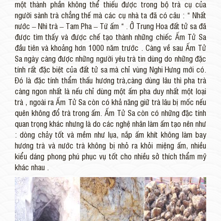
một thành phần không thể thiếu được trong bộ trà cụ của
người sành trà chẳng thế mà các cụ nhà ta đã có câu : “ Nhất
nước – Nhì trà – Tam Pha – Tứ ấm “ . Ở Trung Hoa đất tử sa đã
được tìm thấy và được chế tạo thành những chiếc Ấm Tử Sa
đầu tiên và khoảng hơn 1000 năm trước . Càng về sau Ấm Tử
Sa ngày càng được những người yêu trà tin dùng do những đặc
tính rất đặc biệt của đất tử sa mà chỉ vùng Nghi Hưng mới có.
Đó là đặc tính thẩm thấu hương trà,càng dùng lâu thì pha trà
càng ngon nhất là nếu chỉ dùng một ấm pha duy nhất một loại
trà , ngoài ra Ấm Tử Sa còn có khả năng giữ trà lâu bị mốc nếu
quên không đổ trà trong ấm. Ấm Tử Sa còn có những đặc tính
quan trọng khác nhưng là do các nghệ nhân làm ấm tạo nên như
: dòng chảy tốt và mềm như lụa, nắp ấm khít không làm bay
hương trà và nước trà không bị nhỏ ra khỏi miệng ấm, nhiều
kiểu dáng phong phú phục vụ tốt cho nhiều sở thích thẩm mỹ
khác nhau .