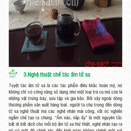
3.Nghệ thuật chế tác ấm tử sa
Tuyệt tác ấm tử sa là các tác phẩm điêu khắc hoàn mỹ, nó
không chỉ có công năng sử dụng như một loại trà cụ mà còn là
những vật trưng bày, sưu tập và gia bảo. Bởi vậy ngoài dòng
thương phẩm sản xuất hàng loạt, người ta chú trọng đến dòng
tử sa nghệ thuật mà các nghệ nhân mài công, vắt óc nghiền
ngẫm chế tạo ra chúng. “Ấm nào, nắp ấy” là một nguyên tắc
bất di bất dịch cho mỗi bộ ấm tử sa thứ thiệt, nghệ nhân tạo ra
nó có một độ chính xác đến kinh ngạc không chênh một sợi