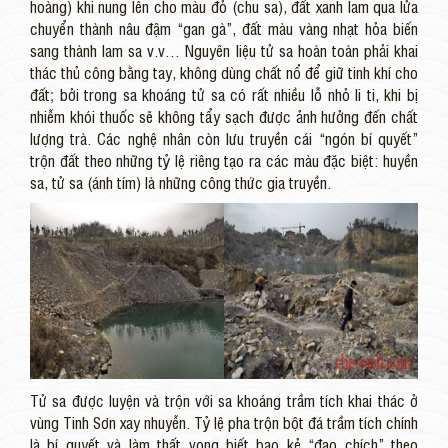
hoàng) khi nung lên cho màu đỏ (chu sa), đất xanh lam qua lửa
chuyển thành nâu đậm “gan gà”, đất màu vàng nhạt hỏa biến
sang thành lam sa v.v… Nguyên liệu tử sa hoàn toàn phải khai
thác thủ công bằng tay, không dùng chất nổ để giữ tinh khí cho
đất; bởi trong sa khoáng tử sa có rất nhiều lỗ nhỏ li ti, khi bị
nhiễm khói thuốc sẽ không tẩy sạch được ảnh hưởng đến chất
lượng trà. Các nghệ nhân còn lưu truyền cái “ngón bí quyết”
trộn đất theo những tỷ lệ riêng tạo ra các màu đặc biệt: huyền
sa, tử sa (ánh tím) là những công thức gia truyền.
Tử sa được luyện và trộn với sa khoáng trầm tích khai thác ở
vùng Tinh Sơn xay nhuyễn. Tỷ lệ pha trộn bột đá trầm tích chính
là bí quyết và làm thất vọng biết bao kẻ “đạo chích” theo