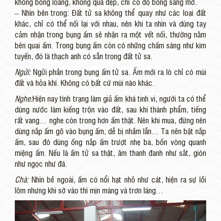
không bóng loáng, không quá đẹp, chỉ có độ bóng sáng mờ.
– Nhìn bên trong: Đất tử sa không thể quay như các loại đất
khác, chỉ có thể nối lại với nhau, nên khi ta nhìn và dùng tay
cảm nhận trong bụng ấm sẽ nhận ra một vết nối, thường nằm
bên quai ấm. Trong bụng ấm còn có những chấm sáng như kim
tuyến, đó là thạch anh có sẵn trong đất tử sa.
Ngửi:
Ngửi phần trong bụng ấm tử sa. Ấm mới ra lò chỉ có mùi
đất và hỏa khí. Không có bất cứ mùi nào khác.
Nghe:
Hiện nay tình trạng làm giả ấm khá tinh vi, người ta có thể
dùng nước làm kiếng trộn vào đất, sau khi thành phẩm, tiếng
rất vang… nghe còn trong hơn ấm thật. Nên khi mua, đừng nên
dùng nắp ấm gõ vào bụng ấm, dễ bị nhầm lẫn… Ta nên bật nắp
ấm, sau đó dùng ống nắp ấm trượt nhẹ ba, bốn vòng quanh
miệng ấm. Nếu là ấm tử sa thật, âm thanh đanh như sắt, giòn
như ngọc như đá.
Chà:
Nhìn bề ngoài, ấm có nổi hạt nhỏ như cát, hiện ra sự lồi
lõm nhưng khi sờ vào thì mịn màng và trơn láng…