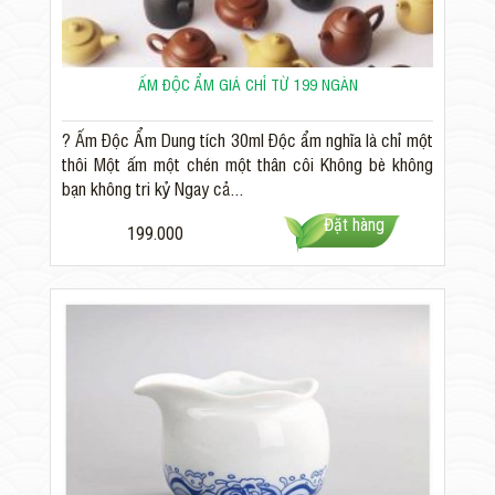
ẤM ĐỘC ẨM GIÁ CHỈ TỪ 199 NGÀN
? Ấm Độc Ẩm Dung tích 30ml Độc ẩm nghĩa là chỉ một
thôi Một ấm một chén một thân côi Không bè không
bạn không tri kỷ Ngay cả...
Đặt hàng
199.000