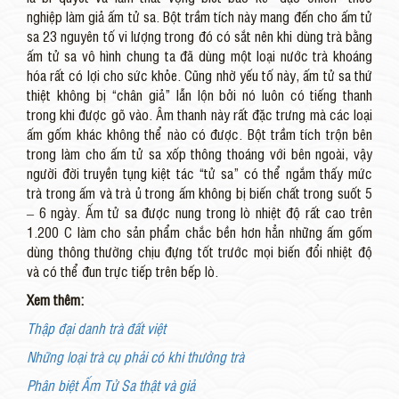
nghiệp làm giả ấm tử sa. Bột trầm tích này mang đến cho ấm tử
sa 23 nguyên tố vi lượng trong đó có sắt nên khi dùng trà bằng
ấm tử sa vô hình chung ta đã dùng một loại nước trà khoáng
hóa rất có lợi cho sức khỏe. Cũng nhờ yếu tố này, ấm tử sa thứ
thiệt không bị “chân giả” lẫn lộn bởi nó luôn có tiếng thanh
trong khi được gõ vào. Âm thanh này rất đặc trưng mà các loại
ấm gốm khác không thể nào có được. Bột trầm tích trộn bên
trong làm cho ấm tử sa xốp thông thoáng với bên ngoài, vậy
người đời truyền tụng kiệt tác “tử sa” có thể ngắm thấy mức
trà trong ấm và trà ủ trong ấm không bị biến chất trong suốt 5
– 6 ngày. Ấm tử sa được nung trong lò nhiệt độ rất cao trên
1.200ºC làm cho sản phẩm chắc bền hơn hẳn những ấm gốm
dùng thông thường chịu đựng tốt trước mọi biến đổi nhiệt độ
và có thể đun trực tiếp trên bếp lò.
Xem thêm:
Thập đại danh trà đất việt
Những loại trà cụ phải có khi thưởng trà
Phân biệt Ấm Tử Sa thật và giả